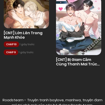
[CNT] Lớn Lên Trong
Mạnh Khỏe
CHAP 10
1 giây trước
CHAP 9
1 giây trước
[CNT] Bị Giam Cầm
Cùng Thanh Mai Trúc
Mã
Posts
navigation
Roadsteam - Truyện tranh boylove, manhwa, truyện đam