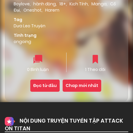
Boylove
,
hành động
,
18+
,
Kịch Tính
,
Manga
,
Cổ
Đại
,
Oneshot
,
Harem
Tag
Dưa Leo Truyện
Tình trạng
ongoing
0 Bình luận
1 Theo dõi
Đọc từ đầu
Chap mới nhất
NỘI DUNG TRUYỆN TUYỂN TẬP ATTACK
ON TITAN