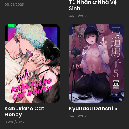
Tù Nhân Ở Nhà Vệ
09/05/2025
Sinh
03/06/2025
01/01/1970
Chapter 10
01/01/1970
Chapter 9
01/01/1970
Chapter 8
01/01/1970
Chapter 7
01/01/1970
Chapter 6
Kabukicho Cat
Kyuudou Danshi 5
Honey
04/06/2025
01/01/1970
Chapter 5
05/06/2025