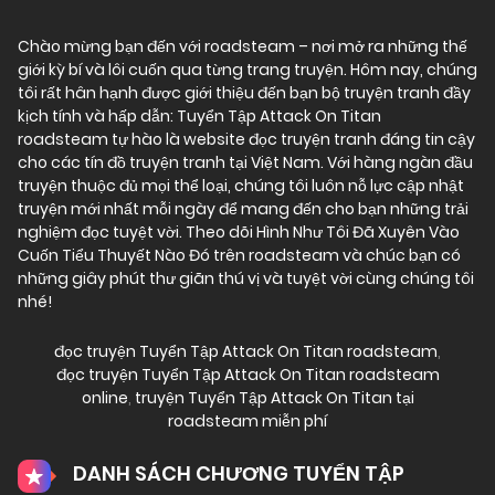
Chào mừng bạn đến với
roadsteam
– nơi mở ra những thế
giới kỳ bí và lôi cuốn qua từng trang truyện. Hôm nay, chúng
tôi rất hân hạnh được giới thiệu đến bạn bộ truyện tranh đầy
kịch tính và hấp dẫn: Tuyển Tập Attack On Titan
roadsteam tự hào là website đọc truyện tranh đáng tin cậy
cho các tín đồ truyện tranh tại Việt Nam. Với hàng ngàn đầu
truyện thuộc đủ mọi thể loại, chúng tôi luôn nỗ lực cập nhật
truyện mới nhất mỗi ngày để mang đến cho bạn những trải
nghiệm đọc tuyệt vời. Theo dõi Hình Như Tôi Đã Xuyên Vào
Cuốn Tiểu Thuyết Nào Đó trên roadsteam và chúc bạn có
những giây phút thư giãn thú vị và tuyệt vời cùng chúng tôi
nhé!
đọc truyện Tuyển Tập Attack On Titan roadsteam
,
đọc truyện Tuyển Tập Attack On Titan roadsteam
online
,
truyện Tuyển Tập Attack On Titan tại
roadsteam miễn phí
DANH SÁCH CHƯƠNG TUYỂN TẬP