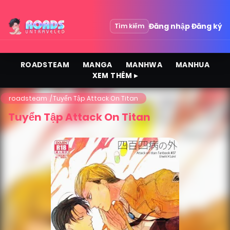
Đăng nhập
Đăng ký
Tìm kiếm
ROADSTEAM
MANGA
MANHWA
MANHUA
XEM THÊM ▸
roadsteam
Tuyển Tập Attack On Titan
Tuyển Tập Attack On Titan