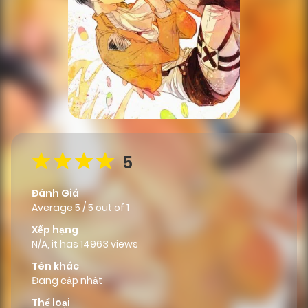
5
Đánh Giá
Average
5
/
5
out of
1
Xếp hạng
N/A, it has 14963 views
Tên khác
Đang cập nhật
Thể loại