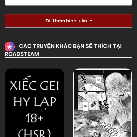
01/01/1970
Chapter 23
Tải thêm bình luận
01/01/1970
Chapter 22
CÁC TRUYỆN KHÁC BẠN SẼ THÍCH TẠI
ROADSTEAM
01/01/1970
Chapter 21
01/01/1970
Chapter 20
01/01/1970
Chapter 19
01/01/1970
Chapter 18