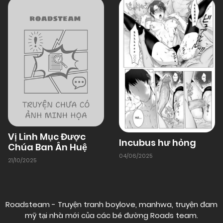
01/01/1970
Chapter 3
01/01/1970
Chapter 2
01/01/1970
Chapter 1
Vị Linh Mục Được
Incubus hư hỏng
Chúa Ban Ân Huệ
04/06/2025
21/10/2025
Roadsteam - Truyện tranh boylove, manhwa, truyện đam
mỹ tại nhà mới của các bé đường
Roads team
.