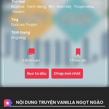
Thể loại
Boylove
,
hành động
,
18+
,
Đam Mỹ
,
Truyện Màu
,
Harem
Tag
Dưa Leo Truyện
Tình trạng
ongoing
0 Bình luận
1 Theo dõi
Đọc từ đầu
Chap mới nhất
NỘI DUNG TRUYỆN VANILLA NGỌT NGÀO