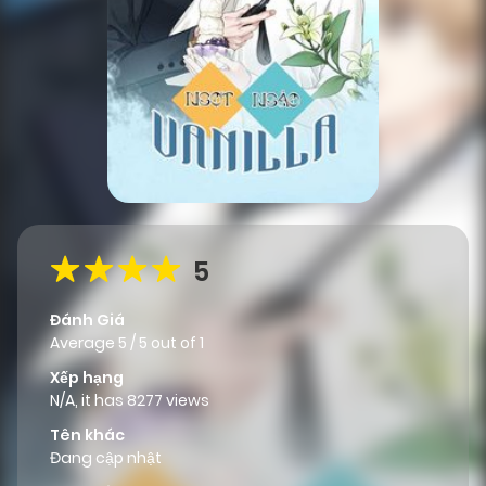
5
Đánh Giá
Average
5
/
5
out of
1
Xếp hạng
N/A, it has 8277 views
Tên khác
Đang cập nhật