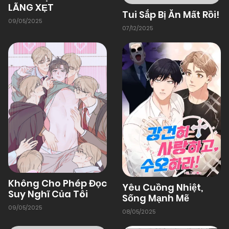
LÃNG XẸT
Tui Sắp Bị Ăn Mất Rồi!
09/05/2025
07/12/2025
01/01/1970
Chapter 9
01/01/1970
Chapter 8
01/01/1970
Chapter 7
01/01/1970
Chapter 6
01/01/1970
Chapter 5
Không Cho Phép Đọc
Yêu Cuồng Nhiệt,
Suy Nghĩ Của Tôi
Sống Mạnh Mẽ
09/05/2025
01/01/1970
Chapter 4
08/05/2025