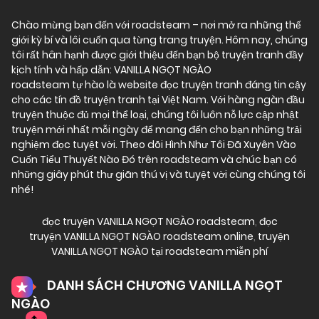
Chào mừng bạn đến với
roadsteam
– nơi mở ra những thế
giới kỳ bí và lôi cuốn qua từng trang truyện. Hôm nay, chúng
tôi rất hân hạnh được giới thiệu đến bạn bộ truyện tranh đầy
kịch tính và hấp dẫn: VANILLA NGỌT NGÀO
roadsteam tự hào là website đọc truyện tranh đáng tin cậy
cho các tín đồ truyện tranh tại Việt Nam. Với hàng ngàn đầu
truyện thuộc đủ mọi thể loại, chúng tôi luôn nỗ lực cập nhật
truyện mới nhất mỗi ngày để mang đến cho bạn những trải
nghiệm đọc tuyệt vời. Theo dõi Hình Như Tôi Đã Xuyên Vào
Cuốn Tiểu Thuyết Nào Đó trên roadsteam và chúc bạn có
những giây phút thư giãn thú vị và tuyệt vời cùng chúng tôi
nhé!
đọc truyện VANILLA NGỌT NGÀO roadsteam
,
đọc
truyện VANILLA NGỌT NGÀO roadsteam online
,
truyện
VANILLA NGỌT NGÀO tại roadsteam miễn phí
DANH SÁCH CHƯƠNG VANILLA NGỌT
NGÀO