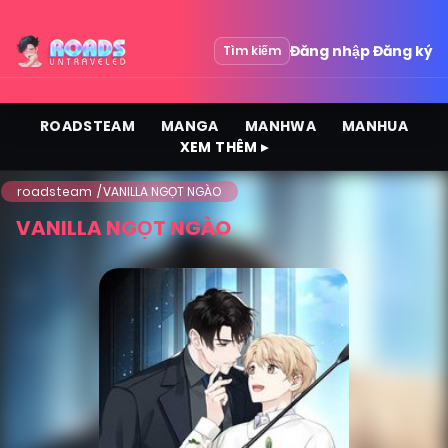
Đăng nhập
Đăng ký
Tìm kiếm
ROADSTEAM
MANGA
MANHWA
MANHUA
XEM THÊM ▸
roadsteam
VANILLA NGỌT NGÀO
VANILLA NGỌT NGÀO