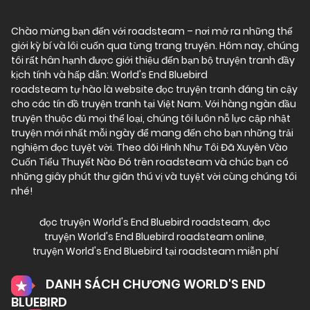
Chào mừng bạn đến với
roadsteam
– nơi mở ra những thế
giới kỳ bí và lôi cuốn qua từng trang truyện. Hôm nay, chúng
tôi rất hân hạnh được giới thiệu đến bạn bộ truyện tranh đầy
kịch tính và hấp dẫn: World's End Bluebird
roadsteam tự hào là website đọc truyện tranh đáng tin cậy
cho các tín đồ truyện tranh tại Việt Nam. Với hàng ngàn đầu
truyện thuộc đủ mọi thể loại, chúng tôi luôn nỗ lực cập nhật
truyện mới nhất mỗi ngày để mang đến cho bạn những trải
nghiệm đọc tuyệt vời. Theo dõi Hình Như Tôi Đã Xuyên Vào
Cuốn Tiểu Thuyết Nào Đó trên roadsteam và chúc bạn có
những giây phút thư giãn thú vị và tuyệt vời cùng chúng tôi
nhé!
đọc truyện World's End Bluebird roadsteam
,
đọc
truyện World's End Bluebird roadsteam online
,
truyện World's End Bluebird tại roadsteam miễn phí
DANH SÁCH CHƯƠNG WORLD'S END
BLUEBIRD