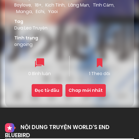
Boylove
,
18+
,
Kịch Tính
,
Lãng Mạn
,
Tình Cảm
,
Manga
,
Echi
,
Yaoi
Tag
Dưa Leo Truyện
Tình trạng
ongoing
0 Bình luận
1 Theo dõi
Đọc từ đầu
Chap mới nhất
NỘI DUNG TRUYỆN WORLD'S END
BLUEBIRD