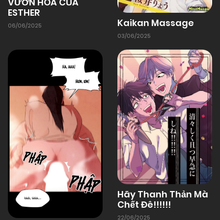
VƯỜN HOA CỦA
Chapter 2
ESTHER
Kaikan Massage
06/06/2025
01/01/1970
Chapter 1
03/06/2025
Hãy Thanh Thản Mà
Chết Đê!!!!!!
22/06/2025