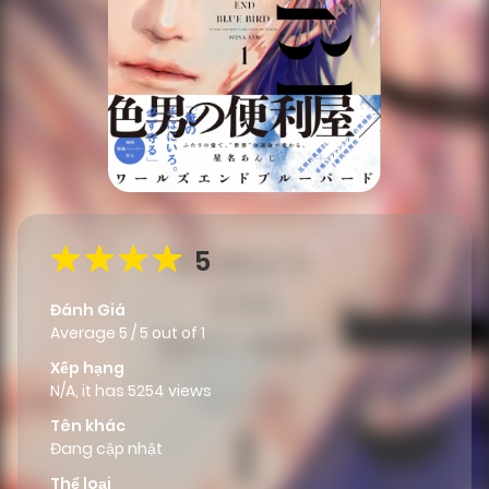
5
Đánh Giá
Average
5
/
5
out of
1
Xếp hạng
N/A, it has 5254 views
Tên khác
Đang cập nhật
Thể loại