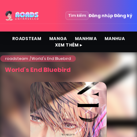
Đăng nhập
Đăng ký
Tìm kiếm
ROADSTEAM
MANGA
MANHWA
MANHUA
XEM THÊM ▸
roadsteam
World's End Bluebird
World's End Bluebird