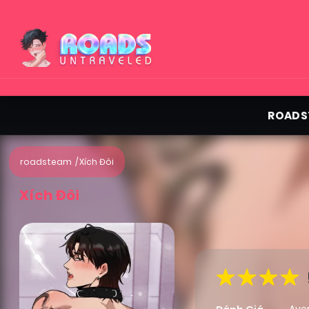
ROADS
roadsteam
Xích Đôi
Xích Đôi