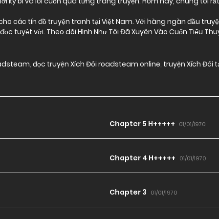
ới kỳ bí và lôi cuốn qua từng trang truyện. Hôm nay, chúng tôi rấ
o các tín đồ truyện tranh tại Việt Nam. Với hàng ngàn đầu truyện 
ọc tuyệt vời. Theo dõi Hình Như Tôi Đã Xuyên Vào Cuốn Tiểu Th
roadsteam
,
đọc truyện Xích Đôi roadsteam online
,
truyện Xích Đôi 
Chapter 5 H+++++
01/01/1970
Chapter 4 H+++++
01/01/1970
Chapter 3
01/01/1970