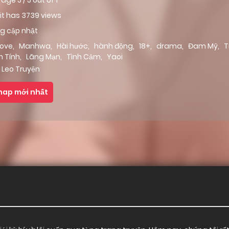
rage
5
/
5
out of
1
 it has 3739 views
g cập nhật
love
,
Manhwa
,
Hài hước
,
hành động
,
18+
,
drama
,
Đam Mỹ
,
T
h Tính
,
Lãng Mạn
,
Tình Cảm
,
Yaoi
 Leo Truyện
hap mới nhất