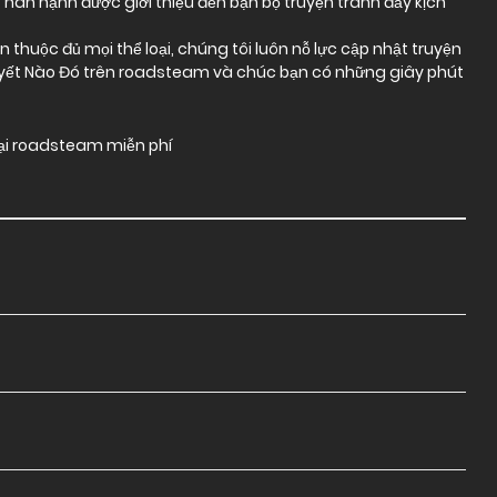
t hân hạnh được giới thiệu đến bạn bộ truyện tranh đầy kịch
thuộc đủ mọi thể loại, chúng tôi luôn nỗ lực cập nhật truyện
uyết Nào Đó trên roadsteam và chúc bạn có những giây phút
tại roadsteam miễn phí