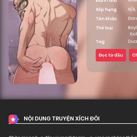
Ave
Đánh Giá
N/A,
Xếp hạng
Đan
Tên khác
Boy
Thể loại
Kịc
Dưa
Tag
Đọc từ đầu
C
NỘI DUNG TRUYỆN XÍCH ĐÔI