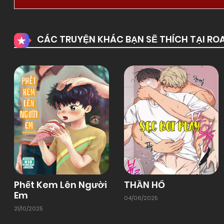
CÁC TRUYỆN KHÁC BẠN SẼ THÍCH TẠI R
Phết Kem Lên Người
THẦN HỔ
Em
04/06/2025
21/10/2025