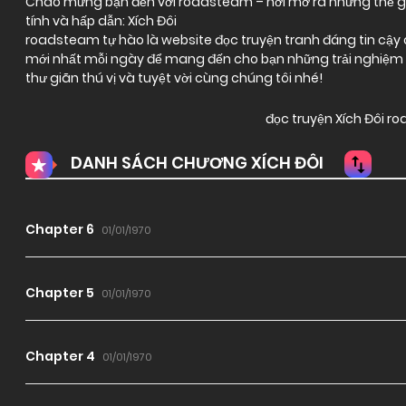
Chào mừng bạn đến với
roadsteam
– nơi mở ra những thế gi
tính và hấp dẫn: Xích Đôi
roadsteam tự hào là website đọc truyện tranh đáng tin cậy ch
mới nhất mỗi ngày để mang đến cho bạn những trải nghiệm đ
thư giãn thú vị và tuyệt vời cùng chúng tôi nhé!
đọc truyện Xích Đôi 
DANH SÁCH CHƯƠNG XÍCH ĐÔI
Chapter 6
01/01/1970
Chapter 5
01/01/1970
Chapter 4
01/01/1970