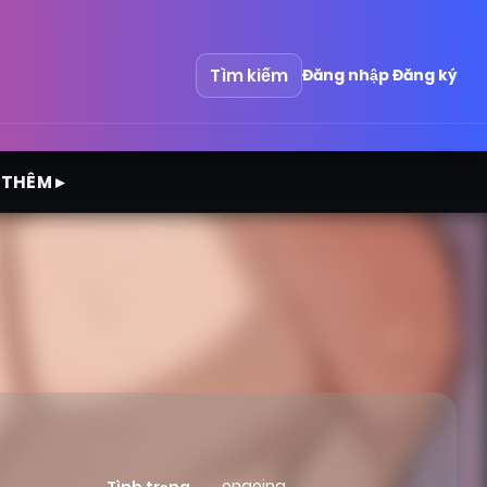
Tìm kiếm
Đăng nhập
Đăng ký
 THÊM ▸
ongoing