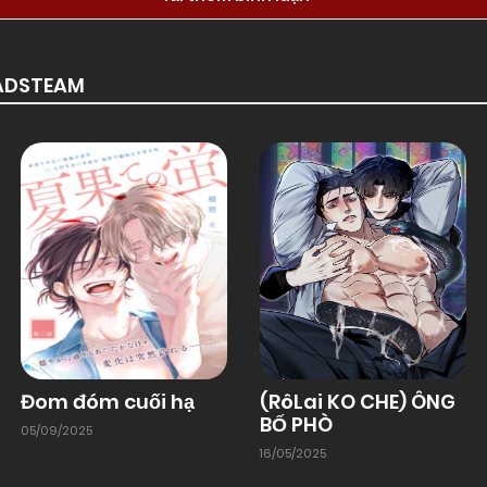
OADSTEAM
Đom đóm cuối hạ
(RôLai KO CHE) ÔNG
BỐ PHÒ
05/09/2025
16/05/2025