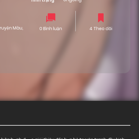
Tình trạng
ruyện Màu
,
0 Bình luận
4 Theo dõi