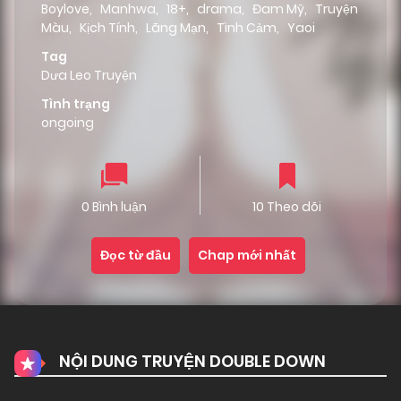
Boylove
,
Manhwa
,
18+
,
drama
,
Đam Mỹ
,
Truyện
Màu
,
Kịch Tính
,
Lãng Mạn
,
Tình Cảm
,
Yaoi
Tag
Dưa Leo Truyện
Tình trạng
ongoing
0 Bình luận
10 Theo dõi
Đọc từ đầu
Chap mới nhất
NỘI DUNG TRUYỆN DOUBLE DOWN