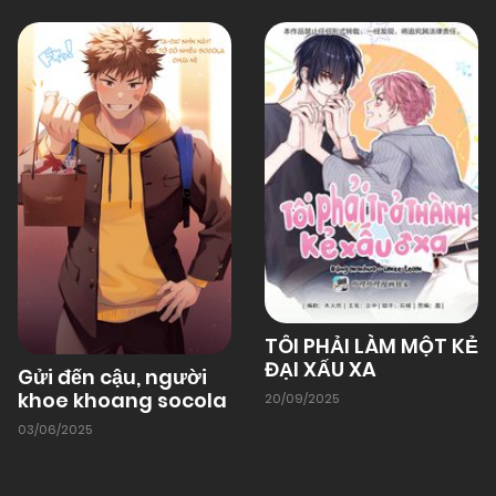
01/01/1970
Chapter 3
01/01/1970
Chapter 2
01/01/1970
Chapter 1
TÔI PHẢI LÀM MỘT KẺ
ĐẠI XẤU XA
Gửi đến cậu, người
khoe khoang socola
20/09/2025
03/06/2025