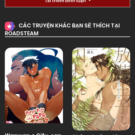
Tải thêm bình luận
01/01/1970
Chapter 13 Bú Cu
CÁC TRUYỆN KHÁC BẠN SẼ THÍCH TẠI
ROADSTEAM
01/01/1970
Chapter 13
01/01/1970
Chapter 12
01/01/1970
Chapter 11
01/01/1970
Chapter 10
01/01/1970
Chapter 9