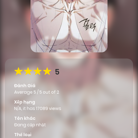
5
Đánh Giá
Average
5
/
5
out of
2
Xếp hạng
N/A, it has 17089 views
Tên khác
Đang cập nhật
Thể loại