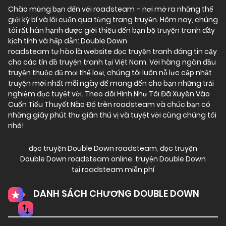
Chào mừng bạn đến với
roadsteam
– nơi mở ra những thế
giới kỳ bí và lôi cuốn qua từng trang truyện. Hôm nay, chúng
tôi rất hân hạnh được giới thiệu đến bạn bộ truyện tranh đầy
kịch tính và hấp dẫn: Double Down
roadsteam tự hào là website đọc truyện tranh đáng tin cậy
cho các tín đồ truyện tranh tại Việt Nam. Với hàng ngàn đầu
truyện thuộc đủ mọi thể loại, chúng tôi luôn nỗ lực cập nhật
truyện mới nhất mỗi ngày để mang đến cho bạn những trải
nghiệm đọc tuyệt vời. Theo dõi Hình Như Tôi Đã Xuyên Vào
Cuốn Tiểu Thuyết Nào Đó trên roadsteam và chúc bạn có
những giây phút thư giãn thú vị và tuyệt vời cùng chúng tôi
nhé!
đọc truyện Double Down roadsteam
,
đọc truyện
Double Down roadsteam online
,
truyện Double Down
tại roadsteam miễn phí
DANH SÁCH CHƯƠNG DOUBLE DOWN