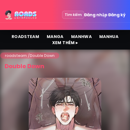
Đăng nhập
Đăng ký
Tìm kiếm
ROADSTEAM
MANGA
MANHWA
MANHUA
XEM THÊM ▸
roadsteam
Double Down
Double Down