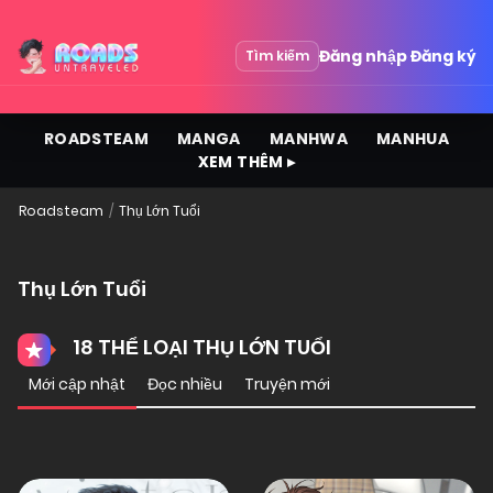
Đăng nhập
Đăng ký
Tìm kiếm
ROADSTEAM
MANGA
MANHWA
MANHUA
XEM THÊM ▸
Roadsteam
Thụ Lớn Tuổi
Thụ Lớn Tuổi
18 THỂ LOẠI THỤ LỚN TUỔI
Mới cập nhật
Đọc nhiều
Truyện mới