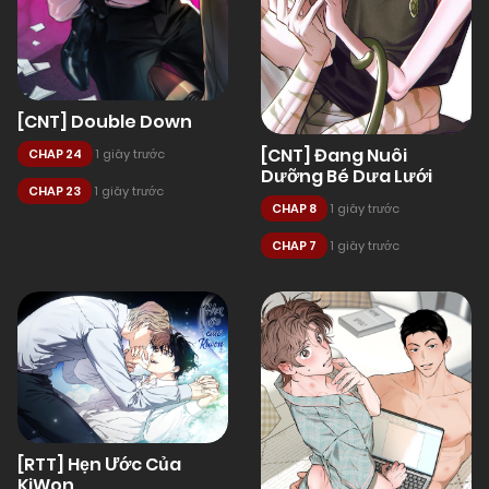
[CNT] Double Down
[CNT] Đang Nuôi
CHAP 24
1 giây trước
Dưỡng Bé Dưa Lưới
CHAP 23
1 giây trước
CHAP 8
1 giây trước
CHAP 7
1 giây trước
[RTT] Hẹn Ước Của
KiWon