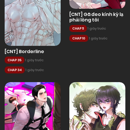
[CNT] Gã đeo kính kỳ lạ
phải lòng tôi
CHAP 11
1 giây trước
CHAP 10
1 giây trước
[CNT] Borderline
CHAP 35
1 giây trước
CHAP 34
1 giây trước