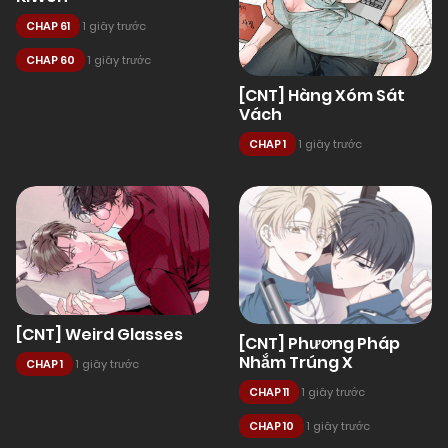
CHAP 61
1 giây trước
CHAP 60
1 giây trước
[CNT] Hàng Xóm Sát
Vách
CHAP 1
1 giây trước
[CNT] Weird Glasses
[CNT] Phương Pháp
Nhắm Trúng X
CHAP 1
1 giây trước
CHAP 11
1 giây trước
CHAP 10
1 giây trước