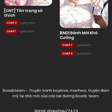
[CNT] Tôn trọng sở
thích
CHAP 2
1 giây trước
CHAP 1
1 giây trước
|END| Bánh Mới Khó
Cưỡng
CHAP 7
1 giây trước
CHAP 6
1 giây trước
Posts
navigation
Roadsteam - Truyện tranh boylove, manhwa, truyện đam
mỹ tại nhà mới của các bé đường
Roads team
.
Signal: chauchau774.74