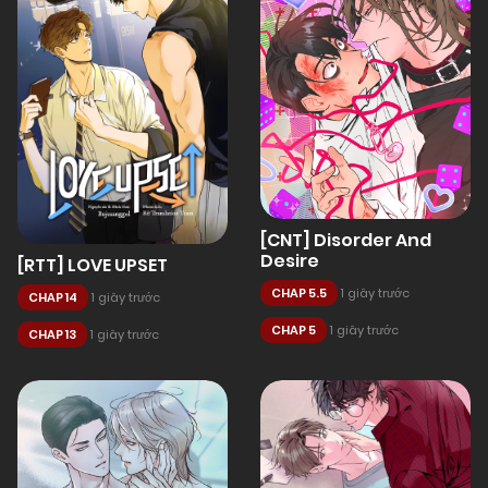
[CNT] Disorder And
Desire
[RTT] LOVE UPSET
CHAP 5.5
1 giây trước
CHAP 14
1 giây trước
CHAP 5
1 giây trước
CHAP 13
1 giây trước