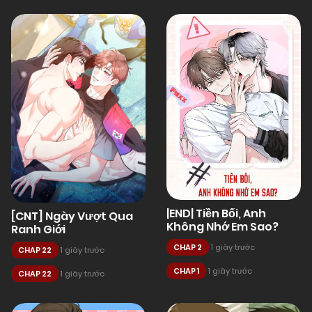
|END| Tiền Bối, Anh
[CNT] Ngày Vượt Qua
Không Nhớ Em Sao?
Ranh Giới
CHAP 2
1 giây trước
CHAP 22
1 giây trước
CHAP 1
1 giây trước
CHAP 22
1 giây trước