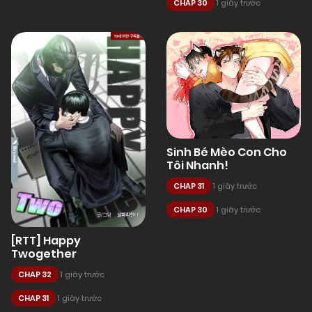
CHAP 30
1 giây trước
Sinh Bé Mèo Con Cho
Tôi Nhanh!
CHAP 31
1 giây trước
CHAP 30
1 giây trước
[RTT] Happy
Twogether
CHAP 32
1 giây trước
CHAP 31
1 giây trước