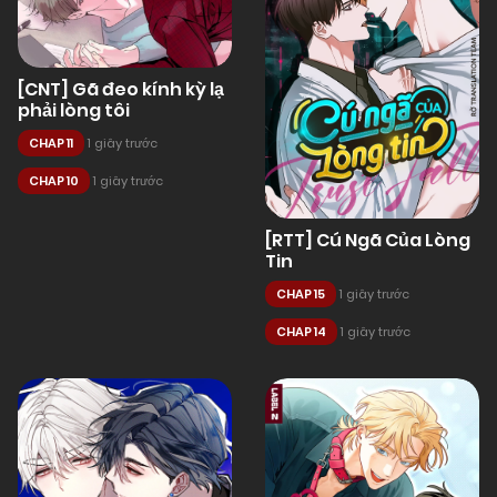
[CNT] Gã đeo kính kỳ lạ
phải lòng tôi
CHAP 11
1 giây trước
CHAP 10
1 giây trước
[RTT] Cú Ngã Của Lòng
Tin
CHAP 15
1 giây trước
CHAP 14
1 giây trước