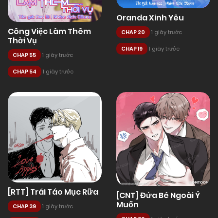
Oranda Xinh Yêu
Công Việc Làm Thêm
CHAP 20
1 giây trước
Thời Vụ
CHAP 19
1 giây trước
CHAP 55
1 giây trước
CHAP 54
1 giây trước
[RTT] Trái Táo Mục Rữa
[CNT] Đứa Bé Ngoài Ý
Muốn
CHAP 39
1 giây trước