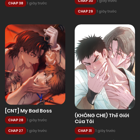
CHAP 30
1 giây trước
CHAP 38
1 giây trước
CHAP 29
1 giây trước
[CNT] My Bad Boss
(KHÔNG CHE) Thế Giới
CHAP 28
1 giây trước
Của Tôi
CHAP 27
1 giây trước
CHAP 31
1 giây trước