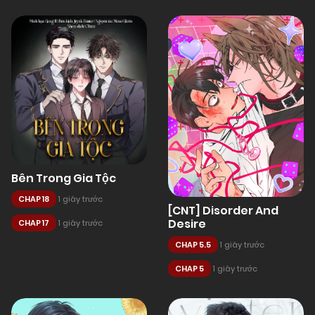
Bên Trong Gia Tộc
CHAP 18
1 giây trước
[CNT] Disorder And
Desire
CHAP 17
1 giây trước
CHAP 5.5
1 giây trước
CHAP 5
1 giây trước