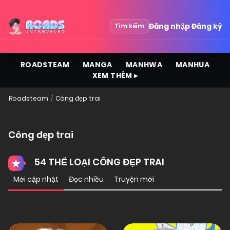
Đăng nhập
Đăng ký
Tìm kiếm
ROADSTEAM
MANGA
MANHWA
MANHUA
XEM THÊM ▸
Roadsteam
Công đẹp trai
Công đẹp trai
54 THỂ LOẠI CÔNG ĐẸP TRAI
Mới cập nhật
Đọc nhiều
Truyện mới