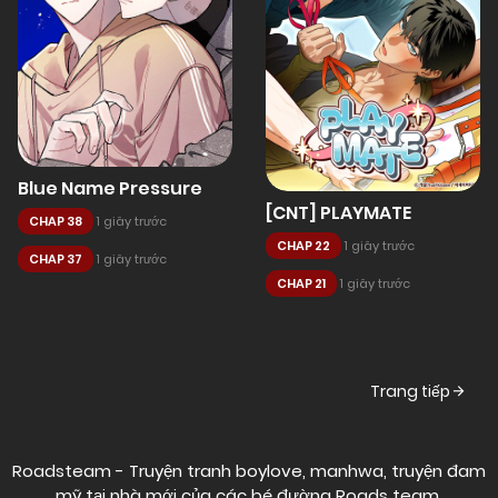
Blue Name Pressure
[CNT] PLAYMATE
CHAP 38
1 giây trước
CHAP 22
1 giây trước
CHAP 37
1 giây trước
CHAP 21
1 giây trước
Posts
Trang tiếp
navigation
Roadsteam - Truyện tranh boylove, manhwa, truyện đam
mỹ tại nhà mới của các bé đường
Roads team
.